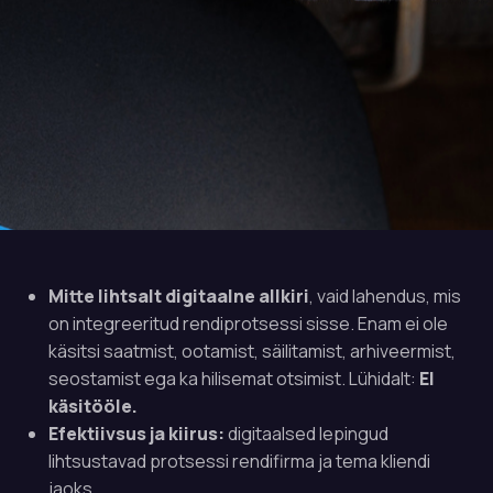
Mitte lihtsalt digitaalne allkiri
, vaid lahendus, mis
on integreeritud rendiprotsessi sisse. Enam ei ole
käsitsi saatmist, ootamist, säilitamist, arhiveermist,
seostamist ega ka hilisemat otsimist. Lühidalt:
EI
käsitööle.
Efektiivsus ja kiirus:
digitaalsed lepingud
lihtsustavad protsessi rendifirma ja tema kliendi
jaoks.