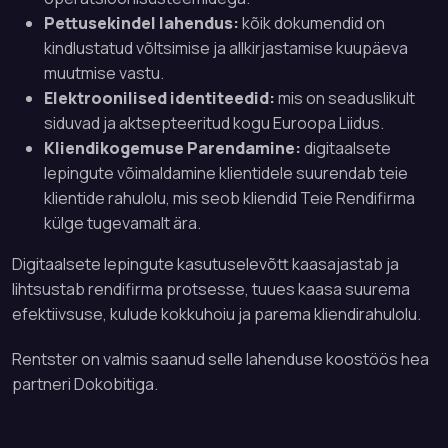
Pettusekindel lahendus:
kõik dokumendid on
kindlustatud võltsimise ja allkirjastamise kuupäeva
muutmise vastu.
Elektroonilised identiteedid:
mis on seaduslikult
siduvad ja aktsepteeritud kogu Euroopa Liidus.
Kliendikogemuse Parendamine:
digitaalsete
lepingute võimaldamine klientidele suurendab teie
klientide rahulolu, mis seob kliendid Teie Rendifirma
külge tugevamalt ära.
Digitaalsete lepingute kasutuselevõtt kaasajastab ja
lihtsustab rendifirma protsesse, tuues kaasa suurema
efektiivsuse, kulude kokkuhoiu ja parema kliendirahulolu.
Rentster on valmis saanud selle lahenduse koostöös hea
partneri Dokobitiga.