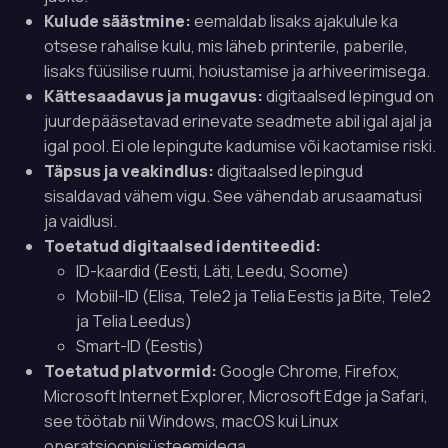
Kulude säästmine:
eemaldab lisaks ajakulule ka
otsese rahalise kulu, mis läheb printerile, paberile,
lisaks füüsilise ruumi, hoiustamise ja arhiveerimisega.
Kättesaadavus ja mugavus:
digitaalsed lepingud on
juurdepääsetavad erinevate seadmete abil igal ajal ja
igal pool. Ei ole lepingute kadumise või kaotamise riski.
Täpsus ja veakindlus:
digitaalsed lepingud
sisaldavad vähem vigu. See vähendab arusaamatusi
ja vaidlusi.
Toetatud digitaalsed identiteedid:
ID-kaardid (Eesti, Läti, Leedu, Soome)
Mobiil-ID (Elisa, Tele2 ja Telia Eestis ja Bite, Tele2
ja Telia Leedus)
Smart-ID (Eestis)
Toetatud platvormid:
Google Chrome, Firefox,
Microsoft Internet Explorer, Microsoft Edge ja Safari,
see töötab nii Windows, macOS kui Linux
operatsioonisüsteemidega.