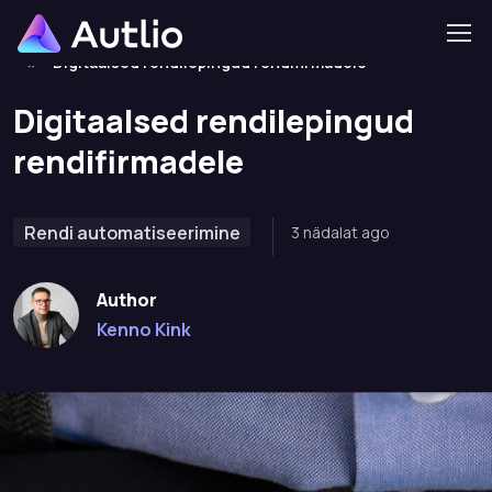
Home
Rendi automatiseerimine
Skip to navigation
Skip to content
Digitaalsed rendilepingud rendifirmadele
Digitaalsed rendilepingud
rendifirmadele
Rendi automatiseerimine
3 nädalat ago
Author
Kenno Kink