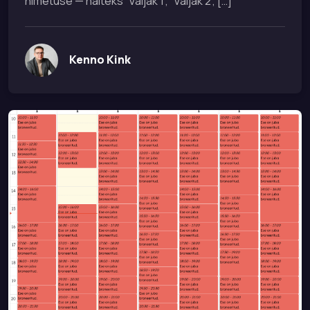
nimetuse — näiteks “Väljak 1”, “Väljak 2”, […]
Kenno Kink