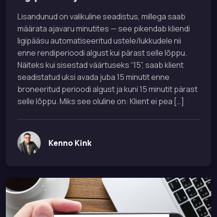
Lisandunud on valikuline seadistus, millega saab
määrata ajavaru minutites — see pikendab kliendi
ligipääsu automatiseeritud ustele/lukkudele nii
enne rendiperioodi algust kui pärast selle lõppu.
Näiteks kui sisestad väärtuseks “15”, saab klient
seadistatud uksi avada juba 15 minutit enne
broneeritud perioodi algust ja kuni 15 minutit pärast
selle lõppu. Miks see oluline on: Klient ei pea […]
Kenno Kink