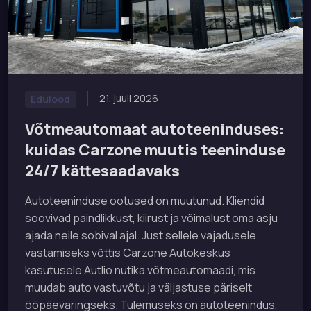
21. juuli 2026
Edulood
Võtmeautomaat autoteeninduses:
kuidas Carzone muutis teeninduse
24/7 kättesaadavaks
Autoteeninduse ootused on muutunud. Kliendid
soovivad paindlikkust, kiirust ja võimalust oma asju
ajada neile sobival ajal. Just sellele vajadusele
vastamiseks võttis Carzone Autokeskus
kasutusele Autlio nutika võtmeautomaadi, mis
muudab auto vastuvõtu ja väljastuse päriselt
ööpäevaringseks. Tulemuseks on autoteenindus,