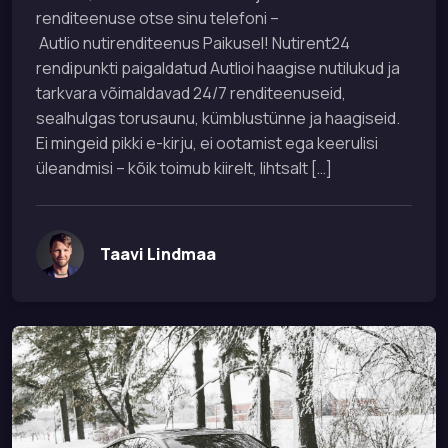
renditeenuse otse sinu telefoni –
Autlio nutirenditeenus Paikusel! Nutirent24
rendipunkti paigaldatud Autlioi haagise nutilukud ja
tarkvara võimaldavad 24/7 renditeenuseid,
sealhulgas torusaunu, kümblustünne ja haagiseid.
Ei mingeid pikki e-kirju, ei ootamist ega keerulisi
üleandmisi – kõik toimub kiirelt, lihtsalt […]
Taavi Lindmaa