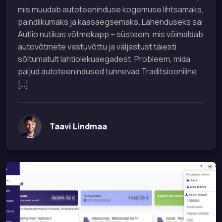
mis muudab autoteeninduse kogemuse lihtsamaks,
paindlikumaks ja kaasaegsemaks. Lahenduseks sai
Autlio nutikas võtmekapp – süsteem, mis võimaldab
autovõtmete vastuvõttu ja väljastust täiesti
sõltumatult lahtiolekuaegadest. Probleem, mida
paljud autoteenindused tunnevad Traditsiooniline
[…]
Taavi Lindmaa