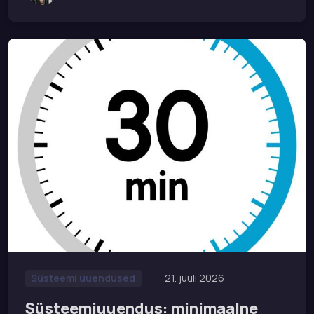
21. juuli 2026
Süsteemi uuendused
Süsteemiuuendus: minimaalne