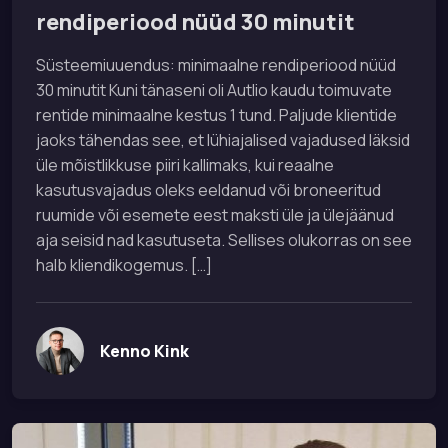
rendiperiood nüüd 30 minutit
Süsteemiuuendus: minimaalne rendiperiood nüüd
30 minutit Kuni tänaseni oli Autlio kaudu toimuvate
rentide minimaalne kestus 1 tund. Paljude klientide
jaoks tähendas see, et lühiajalised vajadused läksid
üle mõistlikkuse piiri kallimaks, kui reaalne
kasutusvajadus oleks eeldanud või broneeritud
ruumide või esemete eest maksti üle ja ülejäänud
aja seisid nad kasutuseta. Sellises olukorras on see
halb kliendikogemus. […]
Kenno Kink