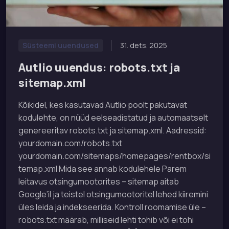
31. dets. 2025
Süsteemi uuendused
Autlio uuendus: robots.txt ja
sitemap.xml
Kõikidel, kes kasutavad Autlio poolt pakutavat
kodulehte, on nüüd eelseadistatud ja automaatselt
genereeritav robots.txt ja sitemap.xml. Aadressid:
yourdomain.com/robots.txt
yourdomain.com/sitemaps/homepages/rentbox/si
temap.xml Mida see annab kodulehele Parem
leitavus otsingumootorites – sitemap aitab
Google’il ja teistel otsingumootoritel lehed kiiremini
üles leida ja indekseerida. Kontroll roomamise üle –
robots.txt määrab, milliseid lehti tohib või ei tohi