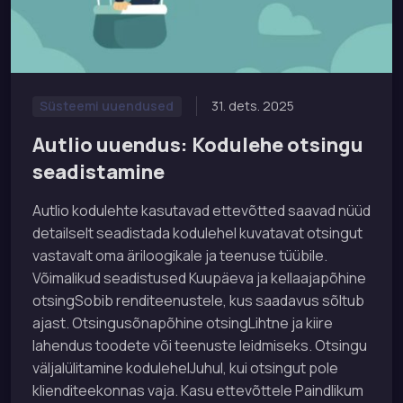
31. dets. 2025
Süsteemi uuendused
Autlio uuendus: Kodulehe otsingu
seadistamine
Autlio kodulehte kasutavad ettevõtted saavad nüüd
detailselt seadistada kodulehel kuvatavat otsingut
vastavalt oma äriloogikale ja teenuse tüübile.
Võimalikud seadistused Kuupäeva ja kellaajapõhine
otsingSobib renditeenustele, kus saadavus sõltub
ajast. Otsingusõnapõhine otsingLihtne ja kiire
lahendus toodete või teenuste leidmiseks. Otsingu
väljalülitamine kodulehelJuhul, kui otsingut pole
klienditeekonnas vaja. Kasu ettevõttele Paindlikum