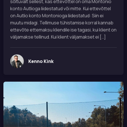
sõltuvalt sellest, kas ettevõttel on oma Montonio
konto Autlioga liidestatud või mitte. Kui ettevõttel
on Autlio konto Montonioga liidestatud: Siin ei
muutu midagi. Tellimuse tühistamise korral kannab
ettevõte ettemaksu kliendile ise tagasi, kui klient on
väljamakse tellinud. Kui klient väljamakset ei […]
Kenno Kink