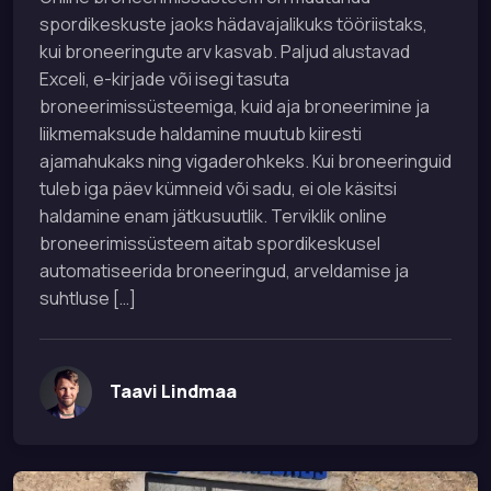
spordikeskuste jaoks hädavajalikuks tööriistaks,
kui broneeringute arv kasvab. Paljud alustavad
Exceli, e-kirjade või isegi tasuta
broneerimissüsteemiga, kuid aja broneerimine ja
liikmemaksude haldamine muutub kiiresti
ajamahukaks ning vigaderohkeks. Kui broneeringuid
tuleb iga päev kümneid või sadu, ei ole käsitsi
haldamine enam jätkusuutlik. Terviklik online
broneerimissüsteem aitab spordikeskusel
automatiseerida broneeringud, arveldamise ja
suhtluse […]
Taavi Lindmaa