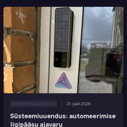
21. juuli 2026
Süsteemi uuendused
Süsteemiuuendus: automeerimise
ligipääsu ajavaru