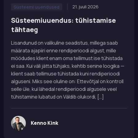
21. juuli 2026
Süsteemi uuendused
Süsteemiuuendus: tühistamise
tähtaeg
Lisandunud on valikuline seadistus, millega saab
määrata ajapiiri enne rendiperioodi algust, mille
möödudes klient enam oma tellimust ise tühistada
ei saa. Kui väli jätta tühjaks, kehtib senine loogika —
klient saab tellimuse tühistada kuni rendiperioodi
alguseni. Miks see oluline on: Ettevõtjal on kontroll
selle üle, kui lähedal rendiperioodi algusele veel
tühistamine lubatud on Väldib olukordi, […]
Kenno Kink