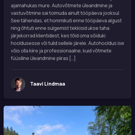
ajamahukas mure. Autovõtmete üleandmine ja
vastuvõtmine sai toimuda ainult tööpäeva jooksul.
See tähendas, et hommikuti enne tööpäeva algust
ning õhtuti enne sulgemist tekkisid ukse taha
järjekorrad klientidest, kes tõid oma sõiduki
hooldusesse või tulid sellele järele. Autohooldus ise
võis olla kiire ja professionaalne, kuid võtmete
füüsiline üleandmine piiras […]
Taavi Lindmaa