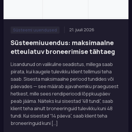
21. juuli 2026
Süsteemi uuendused
Süsteemiuuendus: maksimaalne
etteulatuv broneerimise tähtaeg
Lisandunud on valikuline seadistus, millega saab
piirata, kui kaugele tulevikku klient tellimusi teha
saab. Sisesta maksimaalne periood tundides või
päevades — see määrab ajavahemiku praegusest
hetkest, mille sees rendiperioodi lõppkuupäev
peab jääma. Näiteks kui sisestad “48 tundi”, saab
klient teha ainult broneeringuid tulevikku kuni 48
tundi. Kui sisestad “14 päeva”, saab klient teha
broneeringuid kuni […]