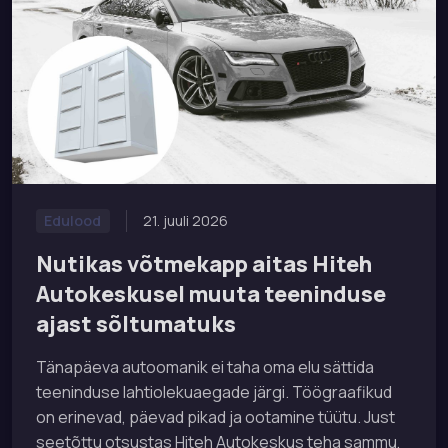
21. juuli 2026
Edulood
Nutikas võtmekapp aitas Hiteh
Autokeskusel muuta teeninduse
ajast sõltumatuks
Tänapäeva autoomanik ei taha oma elu sättida
teeninduse lahtiolekuaegade järgi. Töögraafikud
on erinevad, päevad pikad ja ootamine tüütu. Just
seetõttu otsustas Hiteh Autokeskus teha sammu,