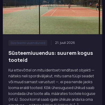
21. juuli 2026
Süsteemi uuendused
Süsteemiuuendus: suurem kogus
tooteid
Kui ettevõttel on mitu identset renditavat objekti —
näiteks neli spordiväljakut, mitu sama tüüpi seadet
või muud sarnast varustust —, ei pea nende jaoks
looma eraldi tooteid. Kõik ühesugused ühikud saab
koondada ühe toote alla, määrates tootele koguse
(nt 4). Soovi korral saab igale ühikule anda ka oma