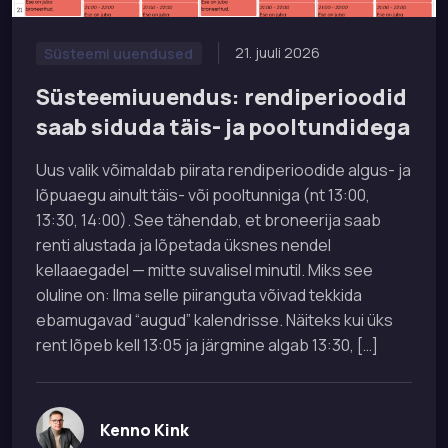
21. juuli 2026
Süsteemi uuendused
Süsteemiuuendus: rendiperioodid
saab siduda täis- ja pooltundidega
Uus valik võimaldab piirata rendiperioodide algus- ja
lõpuaegu ainult täis- või pooltunniga (nt 13:00,
13:30, 14:00). See tähendab, et broneerija saab
renti alustada ja lõpetada üksnes nendel
kellaaegadel — mitte suvalisel minutil. Miks see
oluline on: Ilma selle piiranguta võivad tekkida
ebamugavad “augud” kalendrisse. Näiteks kui üks
rent lõpeb kell 13:05 ja järgmine algab 13:30, […]
Kenno Kink