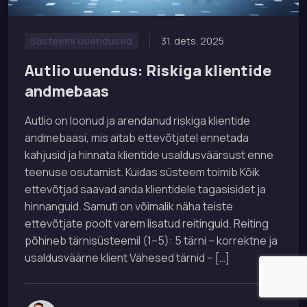
31. dets. 2025
Süsteemi uuendused
Autlio uuendus: Riskiga klientide
andmebaas
Autlio on loonud ja arendanud riskiga klientide
andmebaasi, mis aitab ettevõtjatel ennetada
kahjusid ja hinnata klientide usaldusväärsust enne
teenuse osutamist. Kuidas süsteem toimib Kõik
ettevõtjad saavad anda klientidele tagasisidet ja
hinnanguid. Samuti on võimalik näha teiste
ettevõtjate poolt varem lisatud reitinguid. Reiting
põhineb tärnisüsteemil (1–5): 5 tärni – korrektne ja
usaldusväärne klient Vähesed tärnid – […]