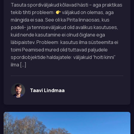
Tasuta spordiväljakud kõlavad hästi – aga praktikas
tekib tihti probleem:
väljakud on olemas, aga
mängida ei saa. See oli ka Pirita linnaosas, kus
padeli- ja tenniseväljakud olid avalikus kasutuses,
kuid nende kasutamine ei olnud õiglane ega
läbipaistev. Probleem: kasutus ilma süsteemita ei
toimi Peamised mured olid tuttavad paljudele
spordiobjektide haldajatele: väljakuid “hoiti kinni”
ilma […]
Taavi Lindmaa