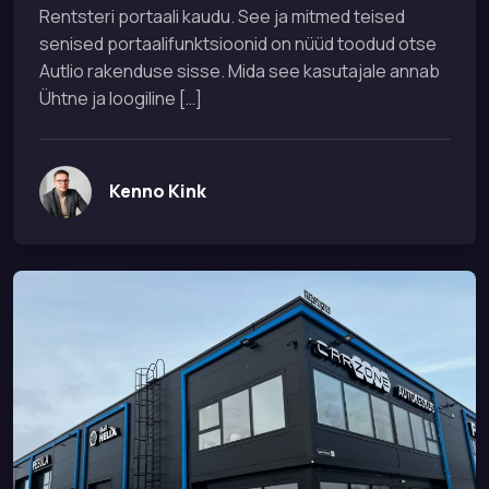
Rentsteri portaali kaudu. See ja mitmed teised
senised portaalifunktsioonid on nüüd toodud otse
Autlio rakenduse sisse. Mida see kasutajale annab
Ühtne ja loogiline […]
Kenno Kink