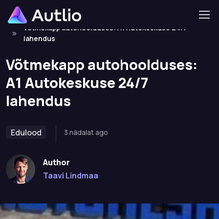
Home
Edulood
Skip to navigation
Skip to content
Võtmekapp autohoolduses: A1 Autokeskuse 24/7
lahendus
Võtmekapp autohoolduses:
A1 Autokeskuse 24/7
lahendus
Edulood
3 nädalat ago
Author
Taavi Lindmaa