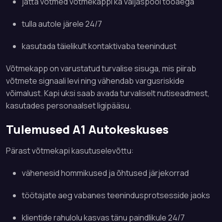
jätta võtmed võtmekappi ka väljaspool tööaega
tulla autole järele 24/7
kasutada täielikult kontaktivaba teenindust
Võtmekapp on varustatud turvalise sisuga, mis piirab
võtmete signaali levi ning vähendab vargusriskide
võimalust. Kapi uksi saab avada turvaliselt nutiseadmest,
kasutades personaalset ligipääsu.
Tulemused A1 Autokeskuses
Pärast võtmekapi kasutuselevõttu:
vähenesid hommikused ja õhtused järjekorrad
töötajate aeg vabanes teenindusprotsesside jaoks
klientide rahulolu kasvas tänu paindlikule 24/7