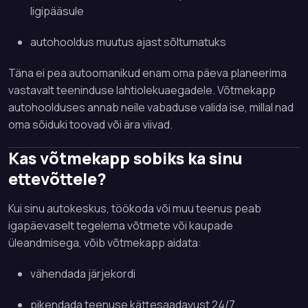
ligipääsule
autohooldus muutus ajast sõltumatuks
Täna ei pea autoomanikud enam oma päeva planeerima
vastavalt teeninduse lahtiolekuaegadele. Võtmekapp
autohoolduses annab neile vabaduse valida ise, millal nad
oma sõiduki toovad või ära viivad.
Kas võtmekapp sobiks ka sinu
ettevõttele?
Kui sinu autokeskus, töökoda või muu teenus peab
igapäevaselt tegelema võtmete või kaupade
üleandmisega, võib võtmekapp aidata:
vähendada järjekordi
pikendada teenuse kättesaadavust 24/7