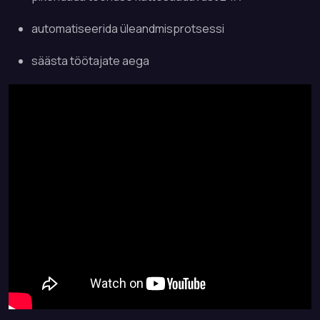
automatiseerida üleandmisprotsessi
säästa töötajate aega