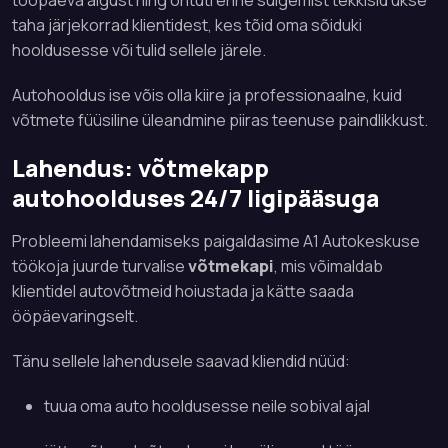
tööpäeva algust ning õhtuti enne sulgemist tekkisid ukse
taha järjekorrad klientidest, kes tõid oma sõiduki
hooldusesse või tulid sellele järele.
Autohooldus ise võis olla kiire ja professionaalne, kuid
võtmete füüsiline üleandmine piiras teenuse paindlikkust.
Lahendus: võtmekapp
autohoolduses 24/7 ligipääsuga
Probleemi lahendamiseks paigaldasime A1 Autokeskuse
töökoja juurde turvalise
võtmekapi
, mis võimaldab
klientidel autovõtmeid hoiustada ja kätte saada
ööpäevaringselt.
Tänu sellele lahendusele saavad kliendid nüüd:
tuua oma auto hooldusesse neile sobival ajal