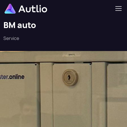
Home
Project
BM auto
BM auto
Service