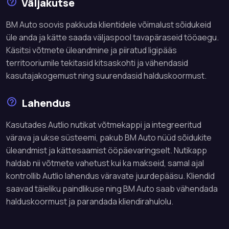
Väljakutse
BM Auto soovis pakkuda klientidele võimalust sõidukeid
üle anda ja kätte saada väljaspool tavapäraseid tööaegu.
Käsitsi võtmete üleandmine ja piiratud ligipääs
territooriumile tekitasid kitsaskohti ja vähendasid
kasutajakogemust ning suurendasid halduskoormust.
Lahendus
Kasutades Autlio nutikat võtmekappi ja integreeritud
värava ja ukse süsteemi, pakub BM Auto nüüd sõidukite
üleandmist ja kättesaamist ööpäevaringselt. Nutikapp
haldab nii võtmete vahetust kui ka makseid, samal ajal
kontrollib Autlio lahendus väravate juurdepääsu. Kliendid
saavad täieliku paindlikuse ning BM Auto saab vähendada
halduskoormust ja parandada kliendirahulolu.