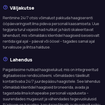
Väljakutse
Rentimine 24/7 otsis võimalust pakkuda haagiserenti
ööpäevaringselt ilma pideva personali kaasamiseta. Uue
tegijana turul vajasid nad nutikat ja hästi skaleeritavat
lahendust, mis võimaldaks klientidel haagiseid iseseisvalt
rentida igal ajal – päeval või öösel – tagades samal ajal
turvalisuse ja lihtsa halduse.
Lahendus
Paigaldasime nutikad haagiselukud, mis on integreeritud
digitaalsesse rendisüsteemi, võimaldades täielikult
kontaktivaba 24/7 juurdepääsu haagistele. See lahendus
võimaldab klientidel haagiseid broneerida, avada ja
tagastada ilma kohapealse personali vajaduseta –
suurendades mugavust ja vähendades tegevuskulusid.
Süsteem on turvaline, kasutajasõbralik ja ideaalselt sobiv