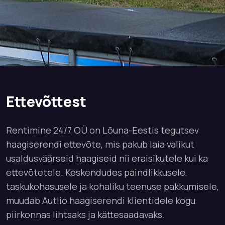
Ettevõttest
Rentimine 24/7 OÜ on Lõuna-Eestis tegutsev
haagiserendi ettevõte, mis pakub laia valikut
usaldusväärseid haagiseid nii eraisikutele kui ka
ettevõtetele. Keskendudes paindlikkusele,
taskukohasusele ja kohaliku teenuse pakkumisele,
muudab Autlio haagiserendi klientidele kogu
piirkonnas lihtsaks ja kättesaadavaks.